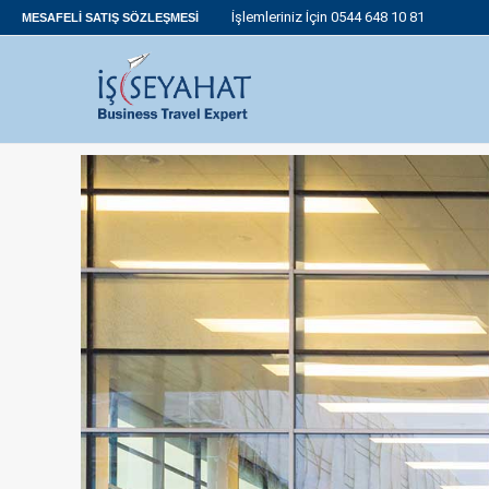
İşlemleriniz İçin 0544 648 10 81
MESAFELI SATIŞ SÖZLEŞMESI