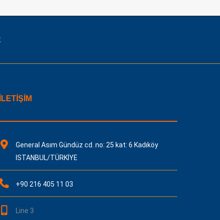
E
İLETİŞİM
General Asım Gündüz cd. no: 25 kat: 6 Kadıköy
ISTANBUL/TÜRKİYE
+90 216 405 11 03
Line 3